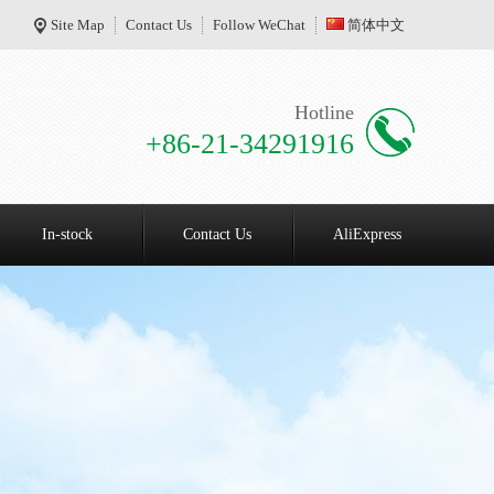
Site Map
Contact Us
Follow WeChat
简体中文
Hotline
+86-21-34291916
In-stock
Contact Us
AliExpress