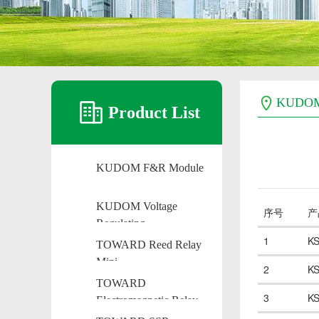
KUDO
Product List
KUDOM F&R Module
KUDOM Voltage
序号
产
Regulating
1
K
TOWARD Reed Relay
Mini
2
K
TOWARD
3
K
Electromagnetic Relay