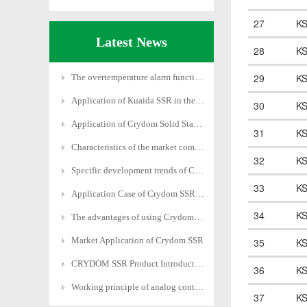
27
K
Latest News
28
K
29
K
The overtemperature alarm function of Crydom solid
Application of Kuaida SSR in the Field of Motion C
30
K
Application of Crydom Solid State Relay in Power S
31
K
Characteristics of the market competition pattern
32
K
Specific development trends of Crydom SSRs in diff
33
K
Application Case of Crydom SSR in Heating Field
34
K
The advantages of using Crydom SSRs in different f
Market Application of Crydom SSR
35
K
CRYDOM SSR Product Introduction
36
K
Working principle of analog control economical pow
37
K