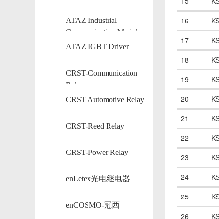
15
K
16
K
ATAZ Industrial
Communication Module
17
K
ATAZ IGBT Driver
18
K
CRST-Communication
19
K
Relay
20
K
CRST Automotive Relay
21
K
CRST-Reed Relay
22
K
CRST-Power Relay
23
K
24
K
enLetex光电继电器
25
K
enCOSMO-冠西
26
K