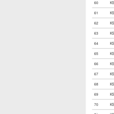
60
K
61
K
62
K
63
K
64
K
65
K
66
K
67
K
68
K
69
K
70
K