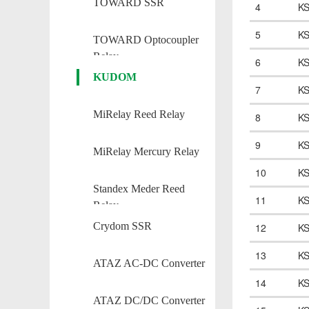
TOWARD SSR
4
K
5
K
TOWARD Optocoupler
Relay
6
K
KUDOM
7
K
MiRelay Reed Relay
8
K
9
K
MiRelay Mercury Relay
10
K
Standex Meder Reed
11
K
Relay
Crydom SSR
12
K
13
K
ATAZ AC-DC Converter
14
K
ATAZ DC/DC Converter