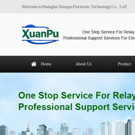
Welcome to Shanghai Xuanpu Electronic Technology Co., Ltd!
Home
About Us
Product