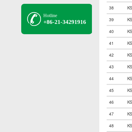
38
K
Hotline
39
K
+86-21-34291916
40
K
41
K
42
K
43
K
44
K
45
K
46
K
47
K
48
K