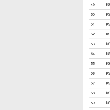
49
K
50
K
51
K
52
K
53
K
54
K
55
K
56
K
57
K
58
K
59
K